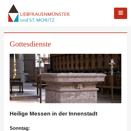
LIEBFRAUENMÜNSTER UND ST. MORITZ
INGOLSTADT | MUENSTER-
INGOLSTADT.DE
Skip
Gottesdienste
to
content
Heilige Messen in der Innenstadt
Sonntag: